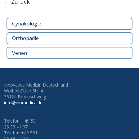
← Zurück
Gynäkologie
Orthopädie
Venen
Innovative Medizin Deutschland
Wolfenbüttler Str. 41
38124 Braunschweig
info@inomedica.de
Telefon: +49 531
26 33 –1 07
Telefax: +49 531
26 33 - 2 70