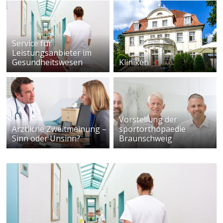
Service für
Leistungsanbieter im
Gesundheitswesen
Kliniken
Vorstellung der
Ärztliche Zweitmeinung –
sportorthopaedie
Sinn oder Unsinn?
Braunschweig