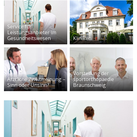
Service für
Leistungsanbieter im
Gesundheitswesen
Kliniken
Vorstellung der
Ärztliche Zweitmeinung –
sportorthopaedie
Sinn oder Unsinn?
Braunschweig