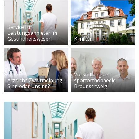
Service für
Leistungsanbieter im
Gesundheitswesen
Kliniken
Vorstellung der
Ärztliche Zweitmeinung –
sportorthopaedie
Sinn oder Unsinn?
Braunschweig