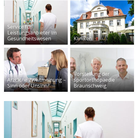
Service für
Leistungsanbieter im
Gesundheitswesen
Kliniken
Vorstellung der
Ärztliche Zweitmeinung –
sportorthopaedie
Sinn oder Unsinn?
Braunschweig