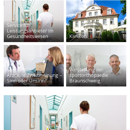
Service für
Leistungsanbieter im
Gesundheitswesen
Kliniken
Vorstellung der
Ärztliche Zweitmeinung –
sportorthopaedie
Sinn oder Unsinn?
Braunschweig